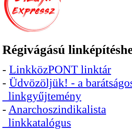
Régivágású linképítésh
-
LinkközPONT linktár
-
Üdvözöljük! - a barátságo
linkgyűjtemény
-
Anarchoszindikalista
linkkatalógus