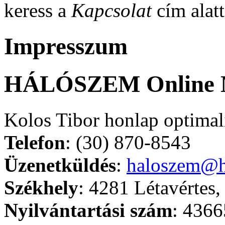
keress a
Kapcsolat
cím alatt
Impresszum
HÁLÓSZEM Online M
Kolos Tibor honlap optimali
Telefon
: (30) 870-8543
Üzenetküldés
:
haloszem@h
Székhely
: 4281 Létavértes,
Nyilvántartási szám
: 436