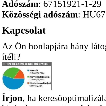
Adószám
: 67151921-1-29
Közösségi adószám
: HU67
Kapcsolat
Az Ön honlapjára hány láto
ítéli?
Írjon
, ha keresőoptimalizá