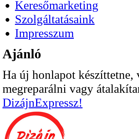
Keresőmarketing
Szolgáltatásaink
Impresszum
Ajánló
Ha új honlapot készíttetne, 
megreparálni vagy átalakíta
DizájnExpressz!