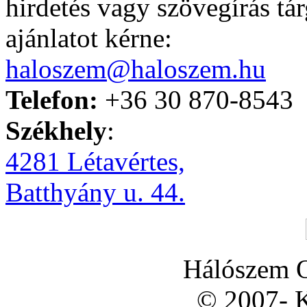
hirdetés vagy szövegírás t
ajánlatot kérne:
haloszem@haloszem.hu
Telefon:
+36 30 870-8543
Székhely
:
4281 Létavértes,
Batthyány u. 44.
Hálószem O
© 2007- K