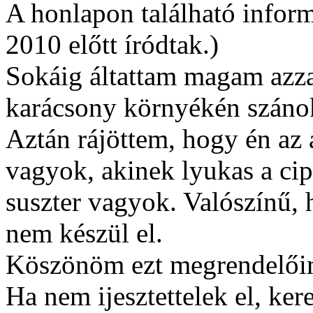
A honlapon található inform
2010 előtt íródtak.)
Sokáig áltattam magam azz
karácsony környékén szánok
Aztán rájöttem, hogy én az
vagyok, akinek lyukas a cip
suszter vagyok. Valószínű,
nem készül el.
Köszönöm ezt megrendelőim
Ha nem ijesztettelek el, ke