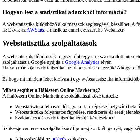
Hogyan lesz a statisztikai adatokból információ?
A webstatisztika különböző alkalmazások segítségével készülhet. A fel
is: Egyik az
AWStats
, a másik az ennél egyszerűbb Webalizer.
Webstatisztika szolgáltatások
A webstatisztika létrehozása egyszerűbb egy erre szakosodott internete
szolgáltatást a Google nyújtja a
Google Analytics
révén.
Ha van már saját webstatisztika, azt rendszeresen nézzük! Ahogy a köz
És hogy mi mindent lehet kiolvasni egy webstatistisztika információi
Miben segíthet a Hálószem Online Marketing?
A Hálószem Online Marketing szolgáltatásai közé tartozik:
Webstatisztika felhasználók gyakorlati képzése, helyszíni betaní
Webstatisztika folyamatos figyelése, rendszeres és eseti jelentés
Szaktanácsadás webstatisztika témájú kérdésekben
Szüksége van erre a szolgáltatásra? Írja meg konkrét igényét, vagy kér
A hozzászóláshoz
belépés
szükséges