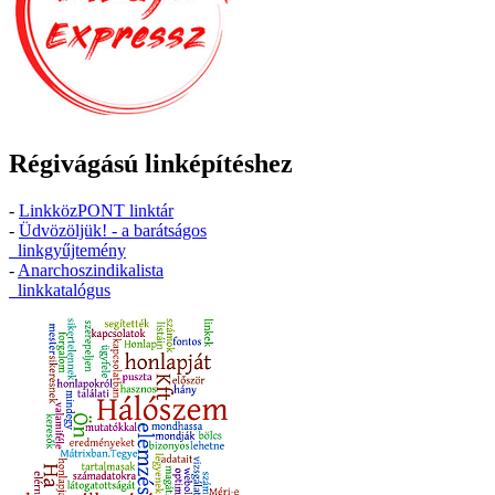
Régivágású linképítéshez
-
LinkközPONT linktár
-
Üdvözöljük! - a barátságos
linkgyűjtemény
-
Anarchoszindikalista
linkkatalógus