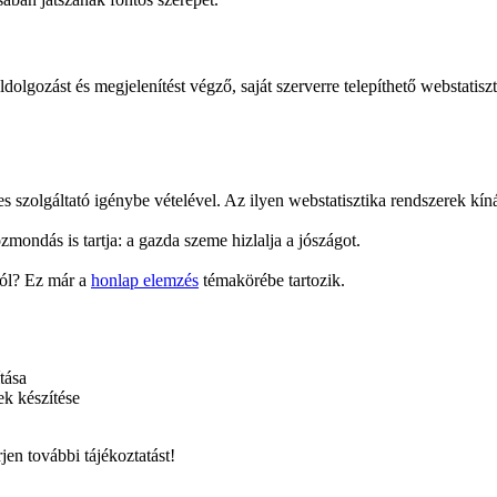
dolgozást és megjelenítést végző, saját szerverre telepíthető webstati
s szolgáltató igénybe vételével. Az ilyen webstatisztika rendszerek kíná
mondás is tartja: a gazda szeme hizlalja a jószágot.
ból? Ez már a
honlap elemzés
témakörébe tartozik.
tása
ek készítése
jen további tájékoztatást!