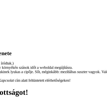
enete
 íródtak.)
 környékén szánok időt a weboldal megújításra.
kinek lyukas a cipője. Sőt, méginkább: mezítlábas suszter vagyok. Va
Kapcsolat
cím alatt feltüntetett elérhetőségeken!
ottságot!