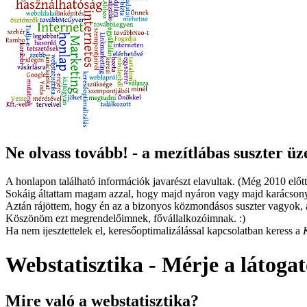
Ne olvass tovább! - a mezítlábas suszter üz
A honlapon található információk javarészt elavultak. (Még 2010 előtt
Sokáig áltattam magam azzal, hogy majd nyáron vagy majd karácsony
Aztán rájöttem, hogy én az a bizonyos közmondásos suszter vagyok, a
Köszönöm ezt megrendelőimnek, fővállalkozóimnak. :)
Ha nem ijesztettelek el, keresőoptimalizálással kapcsolatban keress a
Webstatisztika - Mérje a látogat
Mire való a webstatisztika?