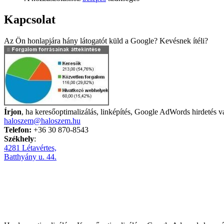
Kapcsolat
Az Ön honlapjára hány látogatót küld a Google? Kevésnek ítéli?
Írjon
, ha keresőoptimalizálás, linképítés, Google AdWords hirdetés v
haloszem@haloszem.hu
Telefon:
+36 30 870-8543
Székhely
:
4281 Létavértes,
Batthyány u. 44.