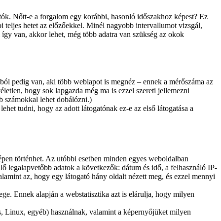
hatók. Nőtt-e a forgalom egy korábbi, hasonló időszakhoz képest? Ez
bi teljes hetet az előzőekkel. Minél nagyobb intervallumot vizsgál,
 így van, akkor lehet, még több adatra van szükség az okok
lmából pedig van, aki több weblapot is megnéz – ennek a mérőszáma az
életlen, hogy sok lapgazda még ma is ezzel szereti jellemezni
b számokkal lehet dobálózni.)
lehet tudni, hogy az adott látogatónak ez-e az első látogatása a
épen történhet. Az utóbbi esetben minden egyes weboldalban
ülő legalapvetőbb adatok a következők: dátum és idő, a felhasználó IP-
alamint az, hogy egy látogató hány oldalt nézett meg, és ezzel mennyi
vege. Ennek alapján a webstatisztika azt is elárulja, hogy milyen
ws, Linux, egyéb) használnak, valamint a képernyőjüket milyen