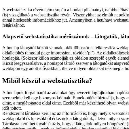
A webstatisztika révén nem csupán a honlap pillanatnyi, napi/heti/hav
(is) vizsgálható a webstatisztika révén. Viszonyíthat az elmúlt napokh
annál hitelesebb információkhoz jut. Amennyiben a heti/havi webstati
feltárásához.
Alapvető webstatisztika mérőszámok – látogatók, látog
A honlap látogatói között vannak, akik többször is felkeresik a webl
oldalletöltés (angolul page impression, röviden’pi’). Az oldalletölté
honlapját. (Sokszor külön számolják az oldalon szereplő egyéb elemek
Kicsit leegyszerűsítve, a honlapot tároló szerver a látogatókat alapve
weblapon egy adott időszakban, illetve milyen oldalakat néz meg a ho
Miből készül a webstatisztika?
A honlapok forgalmáról az adatokat úgynevezett logfájlokban naplóz
szerepelnie kell egy bizonyos kódnak. Ennek ottléte biztosítja, hogy 
címe, a meglátogatott oldal címe. Ezekből már készíthető olyan webst
időt töltött.
Rendszerint tárolásra kerül az az információ is, hogy melyik weboldalró
weblapokról és keresőkből érkeznek a látogatóink, illetve milyen szav
Tárolásra kerülhet továbbá az is, hogy a látogatók milyen böngészőt (
felbontásban nézik – ezek az információk a honlap technikai kialakítá