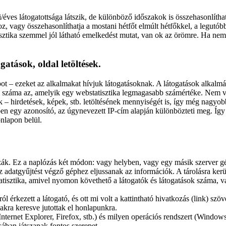
i/éves látogatottsága látszik, de különböző időszakok is összehasonlít
oz, vagy összehasonlíthatja a mostani hétfőt elmúlt hétfőkkel, a legutób
sztika szemmel jól látható emelkedést mutat, van ok az örömre. Ha nem
atások, oldal letöltések.
apot – ezeket az alkalmakat hívjuk látogatásoknak. A látogatások alka
sek száma az, amelyik egy webstatisztika legmagasabb számértéke. Nem v
 – hirdetések, képek, stb. letöltésének mennyiségét is, így még nagyob
tően egy azonosító, az úgynevezett IP-cím alapján különbözteti meg. Így 
nlapon belül.
zák. Ez a naplózás két módon: vagy helyben, vagy egy másik szerver g
az adatgyűjtést végző géphez eljussanak az információk. A tárolásra ker
atisztika, amivel nyomon követhető a látogatók és látogatások száma, v
l érkezett a látogató, és ott mi volt a kattintható hivatkozás (link) szö
akra keresve jutottak el honlapunkra.
Internet Explorer, Firefox, stb.) és milyen operációs rendszert (Windo
sában játszanak fontos szerepet.