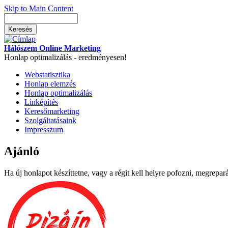
Skip to Main Content
Hálószem Online Marketing
Honlap optimalizálás - eredményesen!
Webstatisztika
Honlap elemzés
Honlap optimalizálás
Linképítés
Keresőmarketing
Szolgáltatásaink
Impresszum
Ajánló
Ha új honlapot készíttetne, vagy a régit kell helyre pofozni, megrepará