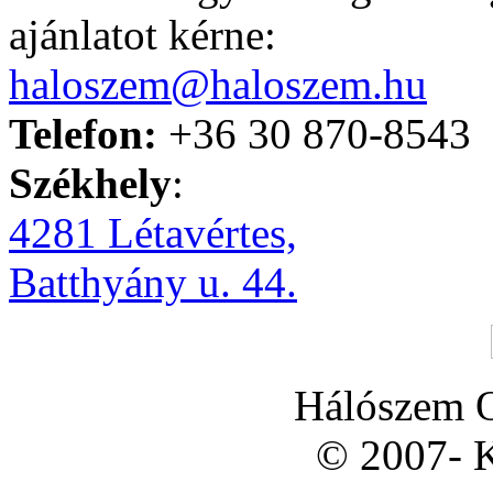
ajánlatot kérne:
haloszem@haloszem.hu
Telefon:
+36 30 870-8543
Székhely
:
4281 Létavértes,
Batthyány u. 44.
Hálószem O
© 2007- K