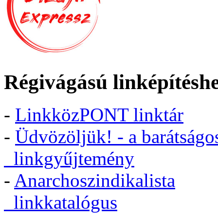
Régivágású linképítésh
-
LinkközPONT linktár
-
Üdvözöljük! - a barátságo
linkgyűjtemény
-
Anarchoszindikalista
linkkatalógus