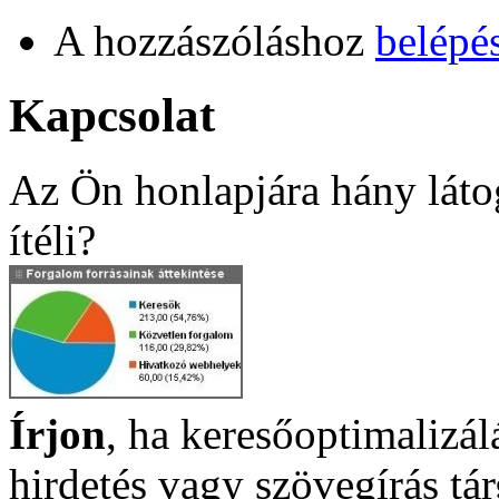
A hozzászóláshoz
belépé
Kapcsolat
Az Ön honlapjára hány láto
ítéli?
Írjon
, ha keresőoptimalizá
hirdetés vagy szövegírás t