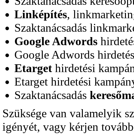
Szaktanácsadás keresőop
Linképítés
, linkmarketi
Szaktanácsadás linkmark
Google Adwords
hirdeté
Google Adwords hirdeté
Etarget
hirdetési kampán
Etarget hirdetési kampá
Szaktanácsadás
keresőm
Szüksége van valamelyik szo
igényét, vagy kérjen további