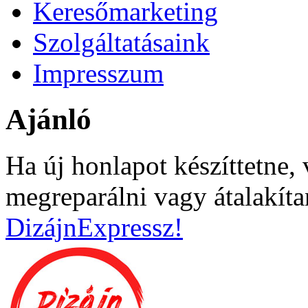
Keresőmarketing
Szolgáltatásaink
Impresszum
Ajánló
Ha új honlapot készíttetne, 
megreparálni vagy átalakíta
DizájnExpressz!