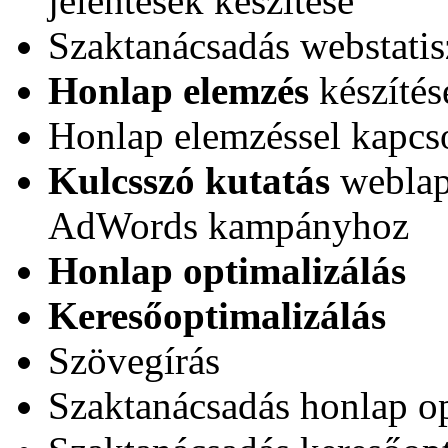
jelentések készítése
Szaktanácsadás webstatis
Honlap elemzés
készítés
Honlap elemzéssel kapcso
Kulcsszó kutatás
weblap
AdWords kampányhoz
Honlap optimalizálás
Keresőoptimalizálás
Szövegírás
Szaktanácsadás honlap op