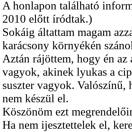
A honlapon található inform
2010 előtt íródtak.)
Sokáig áltattam magam azz
karácsony környékén szánok
Aztán rájöttem, hogy én az
vagyok, akinek lyukas a cip
suszter vagyok. Valószínű,
nem készül el.
Köszönöm ezt megrendelőim
Ha nem ijesztettelek el, ke