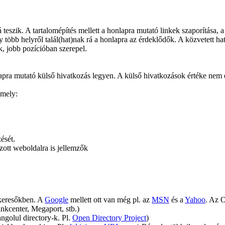
á teszik. A tartalomépítés mellett a honlapra mutató linkek szaporítása,
 több helyről talál(hat)nak rá a honlapra az érdeklődők. A közvetett ha
, jobb pozícióban szerepel.
apra mutató külső hivatkozás legyen. A külső hivatkozások értéke nem
amely:
ését.
zott weboldalra is jellemzők
 keresőkben. A
Google
mellett ott van még pl. az
MSN
és a
Yahoo
. Az O
inkcenter, Megaport, stb.)
ngolul directory-k. Pl.
Open Directory Project
)