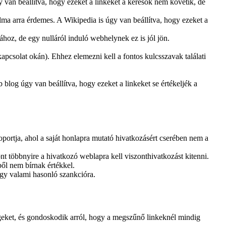
gy van beállítva, hogy ezeket a linkeket a keresők nem követik, de
alma arra érdemes. A Wikipedia is úgy van beállítva, hogy ezeket a
ához, de egy nulláról induló webhelynek ez is jól jön.
apcsolat okán). Ehhez elemezni kell a fontos kulcsszavak találati
blog úgy van beállítva, hogy ezeket a linkeket se értékeljék a
ortja, ahol a saját honlapra mutató hivatkozásért cserében nem a
t többnyire a hivatkozó weblapra kell viszonthivatkozást kitenni.
ből nem bírnak értékkel.
vagy valami hasonló szankcióra.
geket, és gondoskodik arról, hogy a megszűnő linkeknél mindig