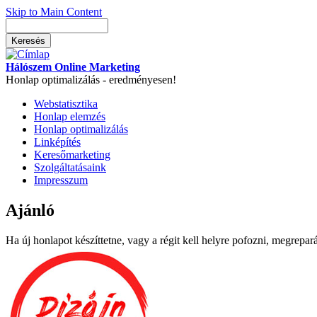
Skip to Main Content
Hálószem Online Marketing
Honlap optimalizálás - eredményesen!
Webstatisztika
Honlap elemzés
Honlap optimalizálás
Linképítés
Keresőmarketing
Szolgáltatásaink
Impresszum
Ajánló
Ha új honlapot készíttetne, vagy a régit kell helyre pofozni, megrepará