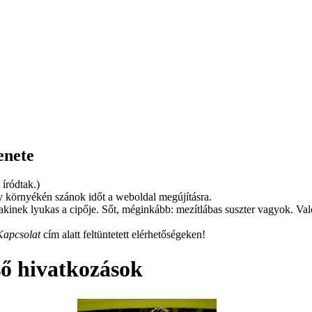
enete
 íródtak.)
 környékén szánok időt a weboldal megújításra.
kinek lyukas a cipője. Sőt, méginkább: mezítlábas suszter vagyok. Va
Kapcsolat
cím alatt feltüntetett elérhetőségeken!
ső hivatkozások