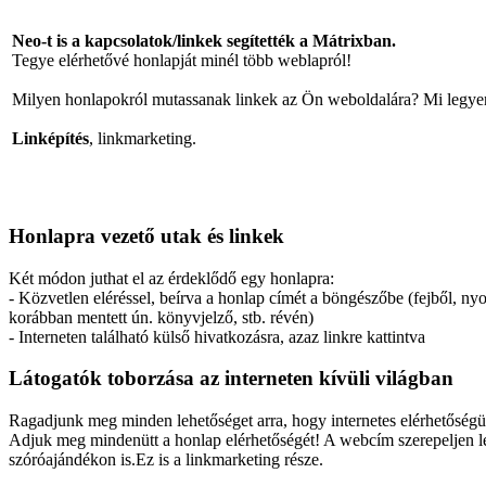
Neo-t is a kapcsolatok/linkek segítették a Mátrixban.
Tegye elérhetővé honlapját minél több weblapról!
Milyen honlapokról mutassanak linkek az Ön weboldalára? Mi legyen
Linképítés
, linkmarketing.
Honlapra vezető utak és linkek
Két módon juthat el az érdeklődő egy honlapra:
- Közvetlen eléréssel, beírva a honlap címét a böngészőbe (fejből, ny
korábban mentett ún. könyvjelző, stb. révén)
- Interneten található külső hivatkozásra, azaz linkre kattintva
Látogatók toborzása az interneten kívüli világban
Ragadjunk meg minden lehetőséget arra, hogy internetes elérhetőség
Adjuk meg mindenütt a honlap elérhetőségét! A webcím szerepeljen le
szóróajándékon is.Ez is a linkmarketing része.