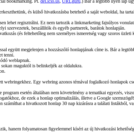
cial bookmarking. Pl.
del.icio.us
,
URLguru
.) Bár a legtöbb ilyen lap ú
erkeszthetünk, és külső hivatkozásba betehető a saját weboldal, ha tart
n lehet regisztrálni. Ez nem tartozik a linkmarketing fajsúlyos vonulat
lyi szervezetek, beszállítók és egyéb partnerek, barátok honlapján.
vatkozás (és feltehetőleg nem személyes ismeretség vagy szoros üzleti k
al együtt megjelenjen a hozzászóló honlapjának címe is. Bár a legtöbb 
t tenni.
olódó weblapnak.
t sokan maguktól is belinkeljék az oldalukra.
on.
tt webringekhez. Egy webring azonos témával foglalkozó honlapok csop
e program esetén általában nem követelmény a tematikai egyezés, viszon
átogatókhoz, de ezek a honlap optimalizálás, illetve a Google szemszögé
n számíthat a hivatkozott honlap 30 nap kizárásra a találati listákból, 
ik, hanem folyamatosan figyelemmel kíséri az új hivatkozási lehetősé