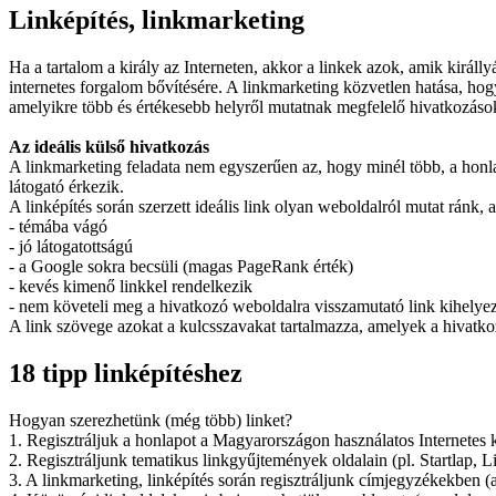
Linképítés, linkmarketing
Ha a tartalom a király az Interneten, akkor a linkek azok, amik királly
internetes forgalom bővítésére. A linkmarketing közvetlen hatása, hogy
amelyikre több és értékesebb helyről mutatnak megfelelő hivatkozások
Az ideális külső hivatkozás
A linkmarketing feladata nem egyszerűen az, hogy minél több, a honl
látogató érkezik.
A linképítés során szerzett ideális link olyan weboldalról mutat ránk, 
- témába vágó
- jó látogatottságú
- a Google sokra becsüli (magas PageRank érték)
- kevés kimenő linkkel rendelkezik
- nem követeli meg a hivatkozó weboldalra visszamutató link kihelyez
A link szövege azokat a kulcsszavakat tartalmazza, amelyek a hivatko
18 tipp linképítéshez
Hogyan szerezhetünk (még több) linket?
1. Regisztráljuk a honlapot a Magyarországon használatos Internetes
2. Regisztráljunk tematikus linkgyűjtemények oldalain (pl. Startlap, L
3. A linkmarketing, linképítés során regisztráljunk címjegyzékekben (a