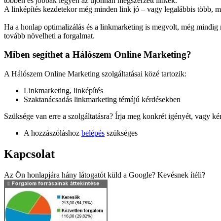
többen és jobbak legyen az újonnan megszerzett linkek.
A linképítés kezdetekor még minden link jó – vagy legalábbis több, 
Ha a honlap optimalizálás és a linkmarketing is megvolt, még mindig rá
tovább növelheti a forgalmat.
Miben segíthet a Hálószem Online Marketing?
A Hálószem Online Marketing szolgáltatásai közé tartozik:
Linkmarketing, linképítés
Szaktanácsadás linkmarketing témájú kérdésekben
Szüksége van erre a szolgáltatásra? Írja meg konkrét igényét, vagy kér
A hozzászóláshoz
belépés
szükséges
Kapcsolat
Az Ön honlapjára hány látogatót küld a Google? Kevésnek ítéli?