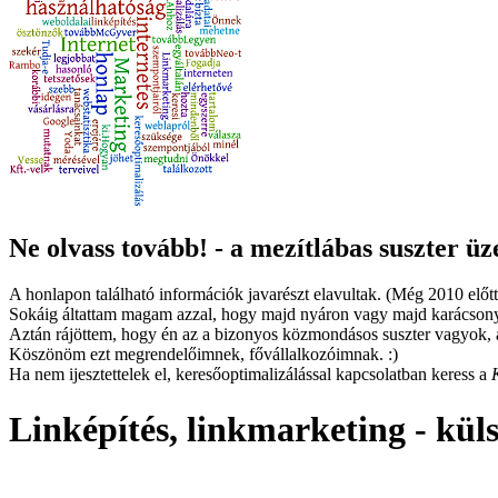
Ne olvass tovább! - a mezítlábas suszter üz
A honlapon található információk javarészt elavultak. (Még 2010 előtt
Sokáig áltattam magam azzal, hogy majd nyáron vagy majd karácsony
Aztán rájöttem, hogy én az a bizonyos közmondásos suszter vagyok, a
Köszönöm ezt megrendelőimnek, fővállalkozóimnak. :)
Ha nem ijesztettelek el, keresőoptimalizálással kapcsolatban keress a
Linképítés, linkmarketing - kül