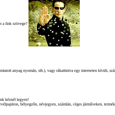
 a link szövege?
omtatott anyag nyomán, stb.), vagy rákattintva egy interneten kívüli, 
ünk kéznél legyen!
vélpapíron, bélyegzőn, névjegyen, számlán, céges járműveken, terméken