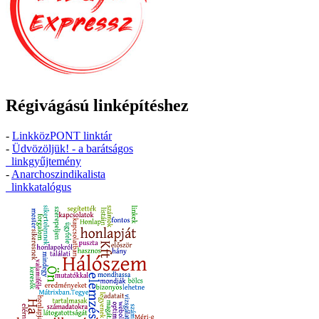
Régivágású linképítéshez
-
LinkközPONT linktár
-
Üdvözöljük! - a barátságos
linkgyűjtemény
-
Anarchoszindikalista
linkkatalógus